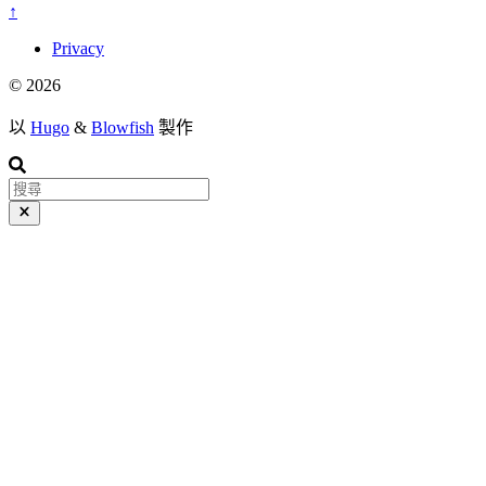
↑
Privacy
© 2026
以
Hugo
&
Blowfish
製作