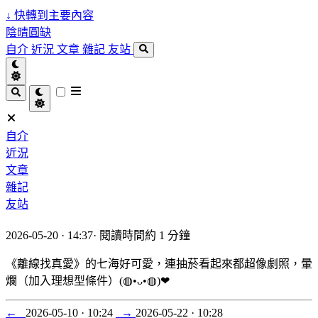
↓
快轉到主要內容
陰晴圓缺
自介
近況
文章
雜記
友站
自介
近況
文章
雜記
友站
2026-05-20 · 14:37
·
閱讀時間約 1 分鐘
《離線找真愛》的七海好可愛，連抽菸看起來都超像劇照，暈
爛（加入理想型條件）(⁠◍⁠•⁠ᴗ⁠•⁠◍⁠)⁠❤
←
2026-05-10 · 10:24
→
2026-05-22 · 10:28