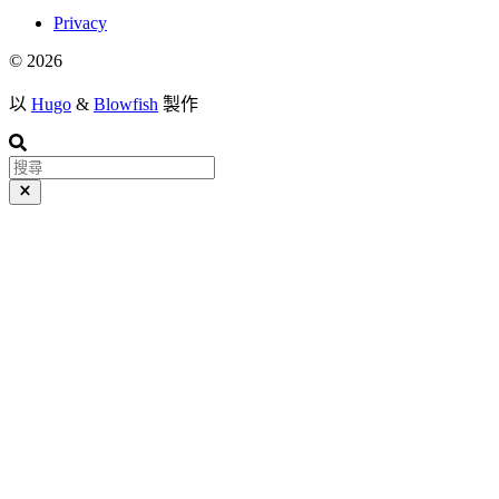
Privacy
© 2026
以
Hugo
&
Blowfish
製作