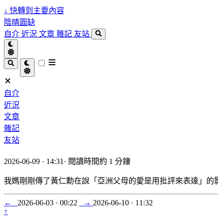
↓
快轉到主要內容
陰晴圓缺
自介
近況
文章
雜記
友站
自介
近況
文章
雜記
友站
2026-06-09 · 14:31
·
閱讀時間約 1 分鐘
我媽剛剛傳了黃仁勳在說「亞洲父母的愛是用批評來表達」的影
←
2026-06-03 · 00:22
→
2026-06-10 · 11:32
↑