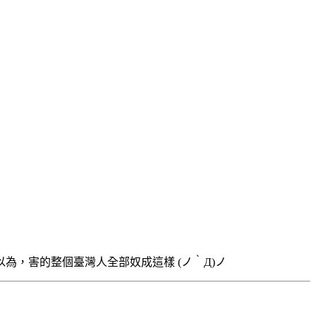
，害的整個臺灣人全部奴成這樣 (ノ｀Д)ノ