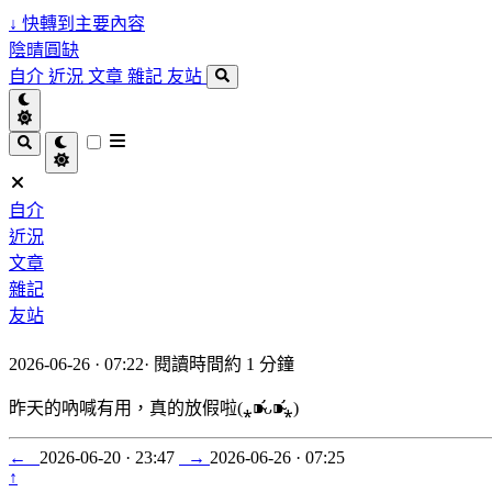
↓
快轉到主要內容
陰晴圓缺
自介
近況
文章
雜記
友站
自介
近況
文章
雜記
友站
2026-06-26 · 07:22
·
閱讀時間約 1 分鐘
昨天的吶喊有用，真的放假啦(⁎⁍̴̛ᴗ⁍̴̛⁎)
←
2026-06-20 · 23:47
→
2026-06-26 · 07:25
↑