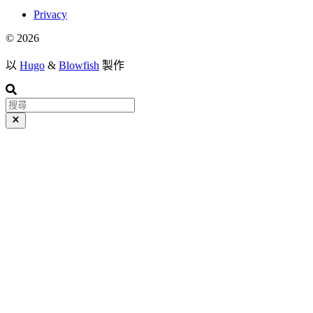
Privacy
© 2026
以
Hugo
&
Blowfish
製作