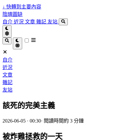
↓
快轉到主要內容
陰晴圓缺
自介
近況
文章
雜記
友站
自介
近況
文章
雜記
友站
該死的完美主義
2026-06-05 · 00:30
·
閱讀時間約 3 分鐘
被炸雞拯救的一天