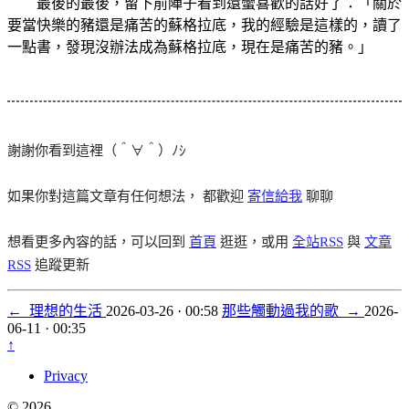
最後的最後，留下前陣子看到還蠻喜歡的話好了：「關於
要當快樂的豬還是痛苦的蘇格拉底，我的經驗是這樣的，讀了
一點書，發現沒辦法成為蘇格拉底，現在是痛苦的豬。」
謝謝你看到這裡（＾∀＾）ﾉｼ
如果你對這篇文章有任何想法， 都歡迎
寄信給我
聊聊
想看更多內容的話，可以回到
首頁
逛逛，或用
全站RSS
與
文章
RSS
追蹤更新
←
理想的生活
2026-03-26 · 00:58
那些觸動過我的歌
→
2026-
06-11 · 00:35
↑
Privacy
© 2026