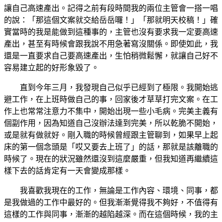
讓自己高速產出。記得之前有段時間我的兩位主管會一搭一唱
的說：「那這個文案就交給岳岳囉！」「那就明天校稿！」確
實當時的我是能做到這種事的，主管也沒有要求我一定要高速
產出，甚至有時候會跟我說不用急著寫沒關係。即使如此，我
還是一直要求自己要高速產出，生怕稍微鬆懈，就讓自己好不
容易建立起的好形象毀了。
直到今年三月，我發現自己似乎已經到了極限。我開始逃
避工作，在上班時做自己的事，回家後才草草打完文案。在工
作上也常常注意力不集中，開始出現一些小毛病。完美主義有
個副作用，因為知道自己沒辦法達到完美，所以乾脆不開始，
或是就有做就好。剛入職的時候曾經跟主管聊到，如果早上起
床的第一個念頭是「哎又要去上班了」的話，那就是該離職的
時候了。現在的狀況雖然還沒到這麼嚴重，但我知道再繼續這
樣下去的話肯定有一天會變成那樣。
我喜歡我現在的工作，無論是工作內容、環境、同事，都
是我做過的工作中最好的。但我漸漸覺得我不夠好，不值得有
這樣的工作與同事，漸漸的越陷越深。而在這個時候，我的主