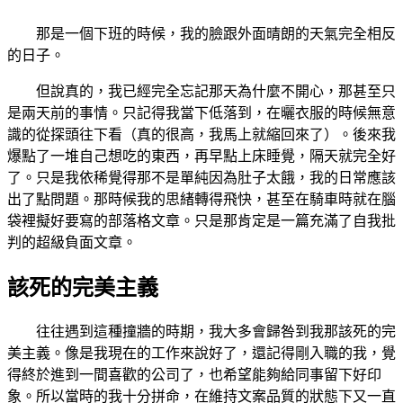
那是一個下班的時候，我的臉跟外面晴朗的天氣完全相反
的日子。
但說真的，我已經完全忘記那天為什麼不開心，那甚至只
是兩天前的事情。只記得我當下低落到，在曬衣服的時候無意
識的從探頭往下看（真的很高，我馬上就縮回來了）。後來我
爆點了一堆自己想吃的東西，再早點上床睡覺，隔天就完全好
了。只是我依稀覺得那不是單純因為肚子太餓，我的日常應該
出了點問題。那時候我的思緒轉得飛快，甚至在騎車時就在腦
袋裡擬好要寫的部落格文章。只是那肯定是一篇充滿了自我批
判的超級負面文章。
該死的完美主義
往往遇到這種撞牆的時期，我大多會歸咎到我那該死的完
美主義。像是我現在的工作來說好了，還記得剛入職的我，覺
得終於進到一間喜歡的公司了，也希望能夠給同事留下好印
象。所以當時的我十分拼命，在維持文案品質的狀態下又一直